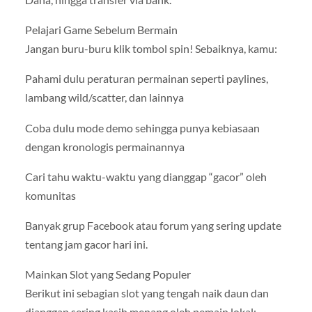
Pelajari Game Sebelum Bermain
Jangan buru-buru klik tombol spin! Sebaiknya, kamu:
Pahami dulu peraturan permainan seperti paylines,
lambang wild/scatter, dan lainnya
Coba dulu mode demo sehingga punya kebiasaan
dengan kronologis permainannya
Cari tahu waktu-waktu yang dianggap “gacor” oleh
komunitas
Banyak grup Facebook atau forum yang sering update
tentang jam gacor hari ini.
Mainkan Slot yang Sedang Populer
Berikut ini sebagian slot yang tengah naik daun dan
dianggap sering kasih menang oleh pemain lokal: