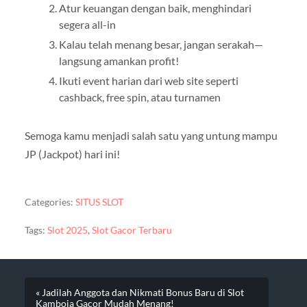
Atur keuangan dengan baik, menghindari
segera all-in
Kalau telah menang besar, jangan serakah—
langsung amankan profit!
Ikuti event harian dari web site seperti
cashback, free spin, atau turnamen
Semoga kamu menjadi salah satu yang untung mampu
JP (Jackpot) hari ini!
Categories:
SITUS SLOT
Tags:
Slot 2025
,
Slot Gacor Terbaru
« Jadilah Anggota dan Nikmati Bonus Baru di Slot
Kamboja Gacor Mudah Menang!