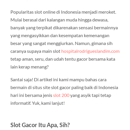
Popularitas slot online di Indonesia menjadi meroket.
Mulai berasal dari kalangan muda hingga dewasa,
banyak yang terpikat dikarenakan sensasi bermainnya
yang mengasyikkan dan kesempatan kemenangan
besar yang sangat menggiurkan. Namun, gimana sih
caranya supaya main slot
hospitalrodrigueslandim.com
tetap aman, seru, dan udah tentu gacor bersama kata
lain kerap menang?
Santai saja! Di artikel ini kami mampu bahas cara
bermain di situs site slot gacor paling baik di Indonesia
hari ini bersama jenis
slot 200
yang asyik tapi tetap
informatif. Yuk, kami lanjut!
Slot Gacor Itu Apa, Sih?