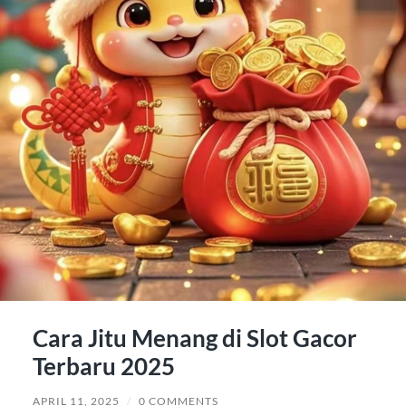
Cara Jitu Menang di Slot Gacor
Terbaru 2025
APRIL 11, 2025
/
0 COMMENTS