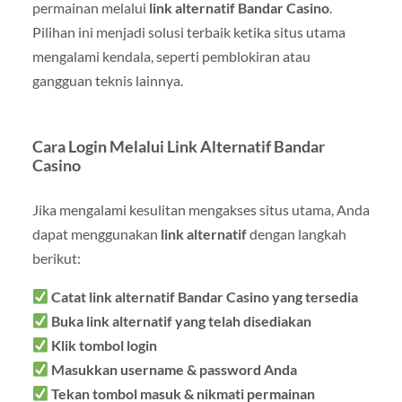
permainan melalui
link alternatif Bandar Casino
.
Pilihan ini menjadi solusi terbaik ketika situs utama
mengalami kendala, seperti pemblokiran atau
gangguan teknis lainnya.
Cara Login Melalui Link Alternatif Bandar
Casino
Jika mengalami kesulitan mengakses situs utama, Anda
dapat menggunakan
link alternatif
dengan langkah
berikut:
Catat link alternatif Bandar Casino yang tersedia
Buka link alternatif yang telah disediakan
Klik tombol login
Masukkan username & password Anda
Tekan tombol masuk & nikmati permainan