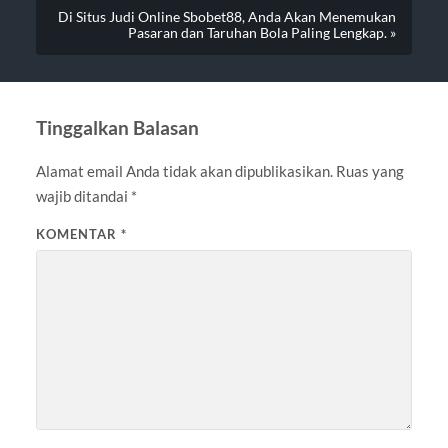
Di Situs Judi Online Sbobet88, Anda Akan Menemukan
Pasaran dan Taruhan Bola Paling Lengkap. »
Tinggalkan Balasan
Alamat email Anda tidak akan dipublikasikan.
Ruas yang
wajib ditandai
*
KOMENTAR
*