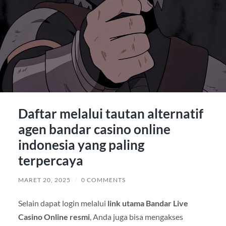
Daftar melalui tautan alternatif
agen bandar casino online
indonesia yang paling
terpercaya
MARET 20, 2025
/
0 COMMENTS
Selain dapat login melalui
link utama Bandar Live
Casino Online resmi
, Anda juga bisa mengakses