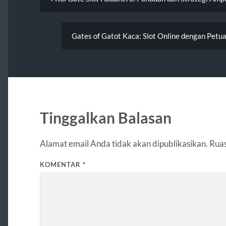
Gates of Gatot Kaca: Slot Online dengan Petu
Tinggalkan Balasan
Alamat email Anda tidak akan dipublikasikan.
Ruas
KOMENTAR
*