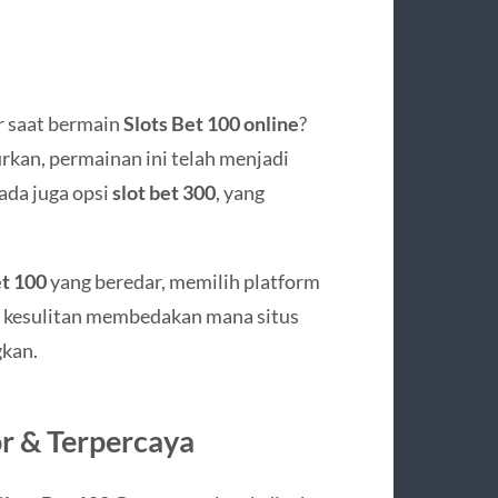
r saat bermain
Slots Bet 100 online
?
kan, permainan ini telah menjadi
 ada juga opsi
slot bet 300
, yang
et 100
yang beredar, memilih platform
n kesulitan membedakan mana situs
kan.
or & Terpercaya