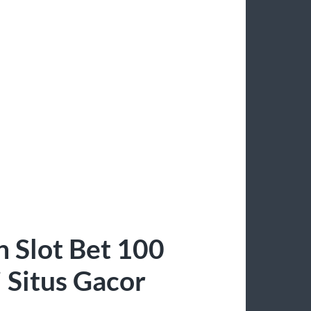
 Slot Bet 100
 Situs Gacor