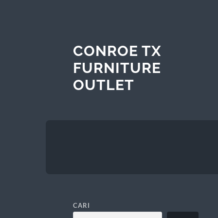
CONROE TX
FURNITURE
OUTLET
CARI