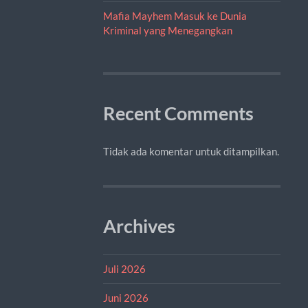
Mafia Mayhem Masuk ke Dunia
Kriminal yang Menegangkan
Recent Comments
Tidak ada komentar untuk ditampilkan.
Archives
Juli 2026
Juni 2026