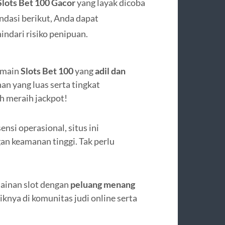
Slots Bet 100 Gacor
yang layak dicoba
ndasi berikut, Anda dapat
ndari risiko penipuan.
rmain
Slots Bet 100
yang
adil dan
an yang luas serta tingkat
h meraih jackpot!
ensi operasional, situs ini
an keamanan tinggi. Tak perlu
ainan slot dengan
peluang menang
aiknya di komunitas judi online serta