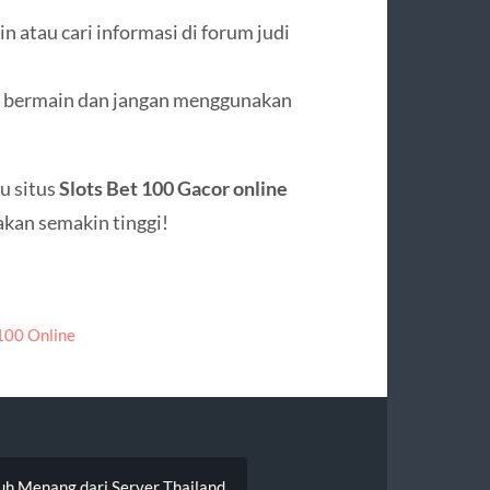
n atau cari informasi di forum judi
s bermain dan jangan menggunakan
u situs
Slots Bet 100 Gacor online
akan semakin tinggi!
 100 Online
uh Menang dari Server Thailand