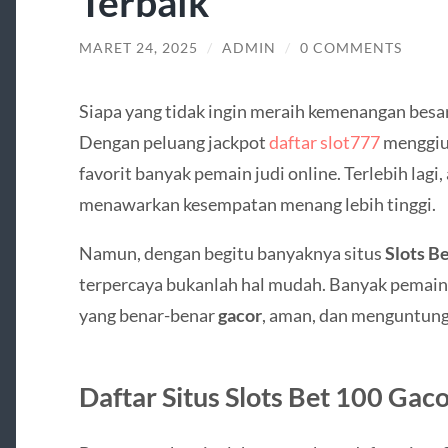
Terbaik
MARET 24, 2025
/
ADMIN
/
0 COMMENTS
Siapa yang tidak ingin meraih kemenangan besa
Dengan peluang jackpot
daftar slot777
menggiur
favorit banyak pemain judi online. Terlebih lagi,
menawarkan kesempatan menang lebih tinggi.
Namun, dengan begitu banyaknya situs
Slots B
terpercaya bukanlah hal mudah. Banyak pemai
yang benar-benar
gacor
, aman, dan menguntung
Daftar Situs Slots Bet 100 Gac